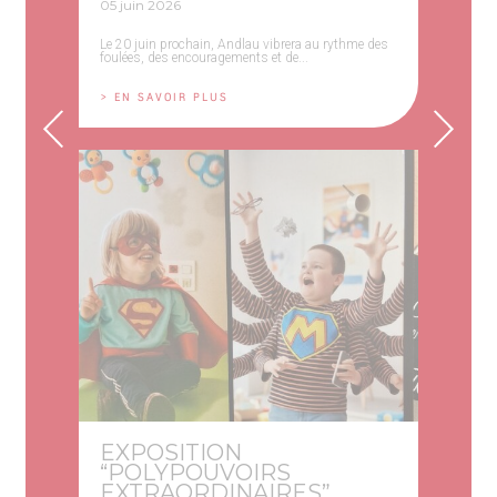
05 juin 2026
Le 20 juin prochain, Andlau vibrera au rythme des
foulées, des encouragements et de...
> EN SAVOIR PLUS
EXPOSITION
“POLYPOUVOIRS
EXTRAORDINAIRES”