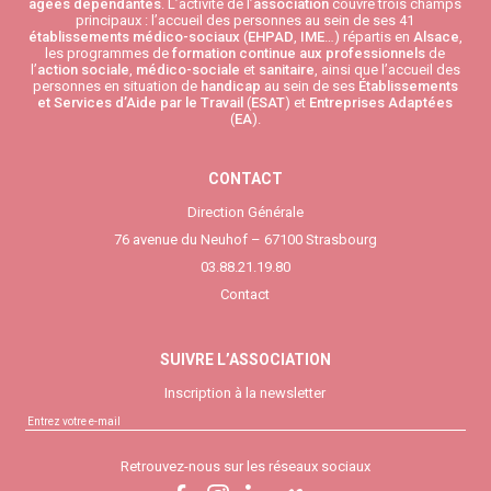
âgées
dépendantes
. L’activité de l’
association
couvre trois champs
principaux : l’accueil des personnes au sein de ses 41
établissements médico-sociaux
(
EHPAD
,
IME
…) répartis en
Alsace
,
les programmes de
formation continue aux professionnels
de
l’
action sociale
,
médico-sociale
et
sanitaire
, ainsi que l’accueil des
personnes en situation de
handicap
au sein de ses
Établissements
et Services d’Aide par le Travail
(
ESAT
) et
Entreprises Adaptées
(
EA
).
CONTACT
Direction Générale
76 avenue du Neuhof – 67100 Strasbourg
03.88.21.19.80
Contact
SUIVRE L’ASSOCIATION
Inscription à la newsletter
Retrouvez-nous sur les réseaux sociaux