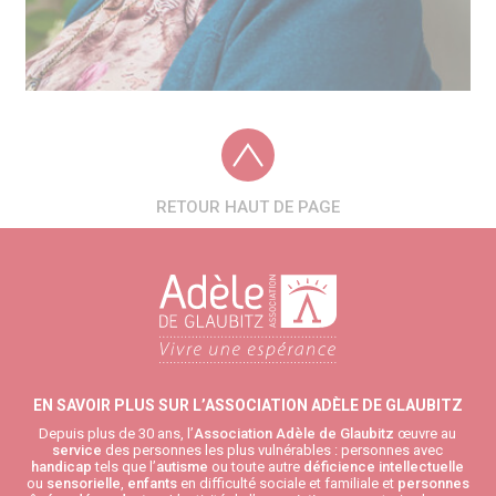
RETOUR HAUT DE PAGE
EN SAVOIR PLUS SUR L’ASSOCIATION ADÈLE DE GLAUBITZ
Depuis plus de 30 ans, l’
Association Adèle de Glaubitz
œuvre au
service
des personnes les plus vulnérables : personnes avec
handicap
tels que l’
autisme
ou toute autre
déficience intellectuelle
ou
sensorielle
,
enfants
en difficulté sociale et familiale et
personnes