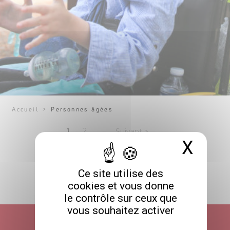
Accueil
>
Personnes âgées
Pagination
Page
Page
1
2
Suivant >
X
Masq
des
publications
Ce site utilise des
cookies et vous donne
RETOUR HAUT DE PAGE
le contrôle sur ceux que
vous souhaitez activer