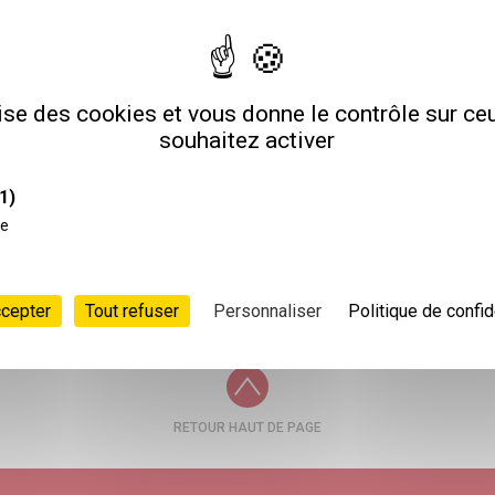
lise des cookies et vous donne le contrôle sur c
souhaitez activer
1)
ce
Pagination
Page
Page
1
2
< Précédent
des
ccepter
Tout refuser
Personnaliser
Politique de confid
publications
RETOUR HAUT DE PAGE