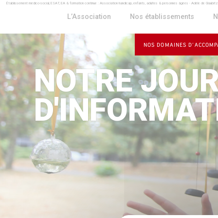
Établissement médico-social, ESAT, EA & formation continue : Association handicap, enfants, adultes & personnes âgées - Adèle de Glaubit
Panneau de gestion des cookies
L’Association
Nos établissements
N
NOS DOMAINES D’ACCOM
NOTRE JOU
D'INFORMAT