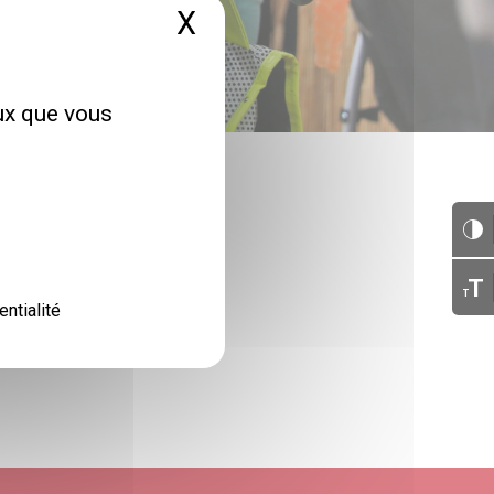
X
Masquer le bandeau 
eux que vous
T
T
entialité