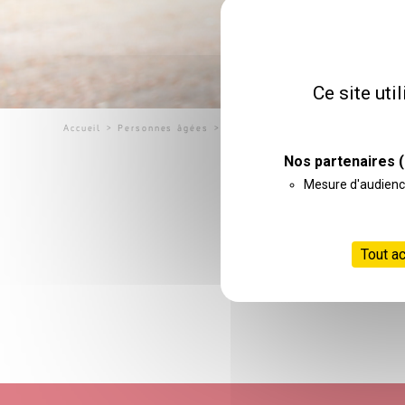
Ce site uti
Accueil
>
Personnes âgées
>
Page 2
Nos partenaires
(
Mesure d'audien
Tout a