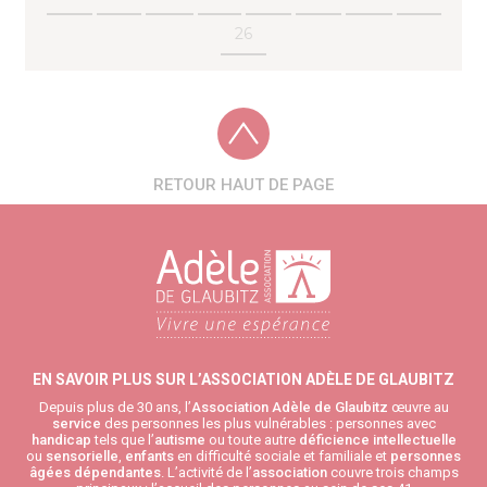
26
RETOUR HAUT DE PAGE
EN SAVOIR PLUS SUR L’ASSOCIATION ADÈLE DE GLAUBITZ
Depuis plus de 30 ans, l’
Association Adèle de Glaubitz
œuvre au
service
des personnes les plus vulnérables : personnes avec
handicap
tels que l’
autisme
ou toute autre
déficience intellectuelle
ou
sensorielle
,
enfants
en difficulté sociale et familiale et
personnes
âgées
dépendantes
. L’activité de l’
association
couvre trois champs