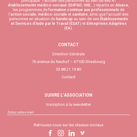
principaux : l’accueil des personnes au sein de ses 41
établissements médico-sociaux
(
EHPAD
,
IME
…) répartis en
Alsace
,
les programmes de
formation continue aux professionnels
de
l’
action sociale
,
médico-sociale
et
sanitaire
, ainsi que l’accueil des
personnes en situation de
handicap
au sein de ses
Établissements
et Services d’Aide par le Travail
(
ESAT
) et
Entreprises Adaptées
(
EA
).
CONTACT
Direction Générale
76 avenue du Neuhof – 67100 Strasbourg
03.88.21.19.80
Contact
SUIVRE L’ASSOCIATION
Inscription à la newsletter
Retrouvez-nous sur les réseaux sociaux