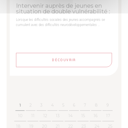
Intervenir auprès de jeunes en
situation de double vulnérabilité :
Lorsque les difficultés sociales des jeunes accompagnés se
cumulent avec des difficultés neurodéveloppementales …
DÉCOUVRIR
1
2
3
4
5
6
7
8
9
10
11
12
13
14
15
16
17
18
19
20
21
22
23
24
25