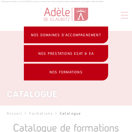
Établissement médico-social, ESAT, EA & formation continue : Association handicap, enfants, adultes & personnes âgées - Adèle de Glaubitz
Panneau de gestion des cookies
NOS DOMAINES D’ACCOMPAGNEMENT
NOS PRESTATIONS ESAT & EA
NOS FORMATIONS
CATALOGUE
Accueil
>
Formations
>
Catalogue
Catalogue de formations