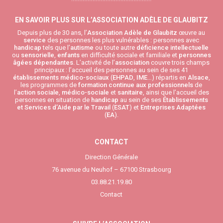
EN SAVOIR PLUS SUR L’ASSOCIATION ADÈLE DE GLAUBITZ
Depuis plus de 30 ans, l’
Association Adèle de Glaubitz
œuvre au
service
des personnes les plus vulnérables : personnes avec
handicap
tels que l’
autisme
ou toute autre
déficience intellectuelle
ou
sensorielle
,
enfants
en difficulté sociale et familiale et
personnes
âgées
dépendantes
. L’activité de l’
association
couvre trois champs
principaux : l’accueil des personnes au sein de ses 41
établissements médico-sociaux
(
EHPAD
,
IME
…) répartis en
Alsace
,
les programmes de
formation continue aux professionnels
de
l’
action sociale
,
médico-sociale
et
sanitaire
, ainsi que l’accueil des
personnes en situation de
handicap
au sein de ses
Établissements
et Services d’Aide par le Travail
(
ESAT
) et
Entreprises Adaptées
(
EA
).
CONTACT
Direction Générale
76 avenue du Neuhof – 67100 Strasbourg
03.88.21.19.80
Contact