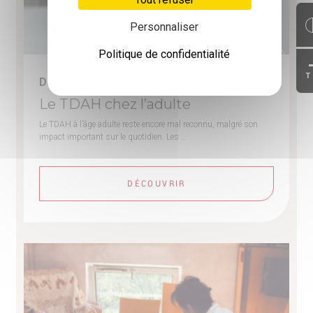
Personnaliser
Politique de confidentialité
T
Du 07-09-2026 au 08-09-2026
Le TDAH chez l’adulte
Le TDAH à l’âge adulte reste encore mal reconnu, malgré son
impact important sur le quotidien. Les …
DÉCOUVRIR