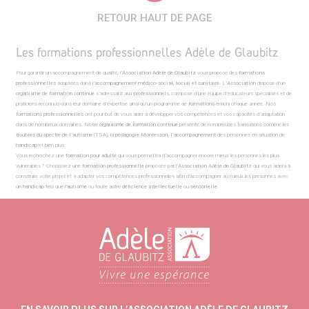
RETOUR HAUT DE PAGE
Les formations professionnelles Adèle de Glaubitz
Pour garantir un accompagnement de qualité, l’
Association Adèle de Glaubitz
vous propose des
formations
professionnelles
adaptées dans l’
accompagnement médico-social, social et sanitaire
. L’
Association
dispose d’un
organisme de formation continue
s’adressant aux
professionnels,
composé d’une équipe d’éducateurs spécialisés et de
praticiens reconnus dans leur domaine d’expertise ainsi qu’un programme de
formations
enrichi chaque année. Nos
formations professionnelles
ont pour but de vous aider à développer vos compétences et vos capacités d’adaptation
dans de nombreux domaines. Notre
organisme de formation continue
présente de nombreuses formations comme les
troubles du spectre de l’autisme
(TSA), la
pédagogie Montessori, l’accompagnement
des personnes en situation de
handicap
et bien plus.
Vous recherchez une
formation pour adulte
qui vous permettra d’accompagner encore mieux les personnes les plus
vulnérables ? Choisissez une
formation professionnelle
proposée par l’
Association
Adèle de Glaubitz
qui vous aidera à
construire votre projet et à adapter vos compétences professionnelles afin d’accompagner au mieux les personnes avec
un
handicap
tels que l’
autisme
ou toute autre
déficience intellectuelle
ou
sensorielle
.