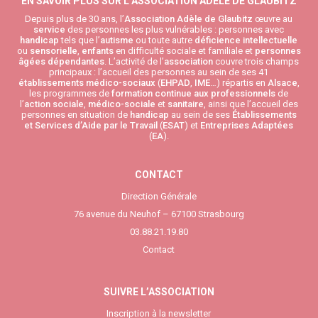
EN SAVOIR PLUS SUR L’ASSOCIATION ADÈLE DE GLAUBITZ
Depuis plus de 30 ans, l’
Association Adèle de Glaubitz
œuvre au
service
des personnes les plus vulnérables : personnes avec
handicap
tels que l’
autisme
ou toute autre
déficience intellectuelle
ou
sensorielle
,
enfants
en difficulté sociale et familiale et
personnes
âgées
dépendantes
. L’activité de l’
association
couvre trois champs
principaux : l’accueil des personnes au sein de ses 41
établissements médico-sociaux
(
EHPAD
,
IME
…) répartis en
Alsace
,
les programmes de
formation continue aux professionnels
de
l’
action sociale
,
médico-sociale
et
sanitaire
, ainsi que l’accueil des
personnes en situation de
handicap
au sein de ses
Établissements
et Services d’Aide par le Travail
(
ESAT
) et
Entreprises Adaptées
(
EA
).
CONTACT
Direction Générale
76 avenue du Neuhof – 67100 Strasbourg
03.88.21.19.80
Contact
SUIVRE L’ASSOCIATION
Inscription à la newsletter