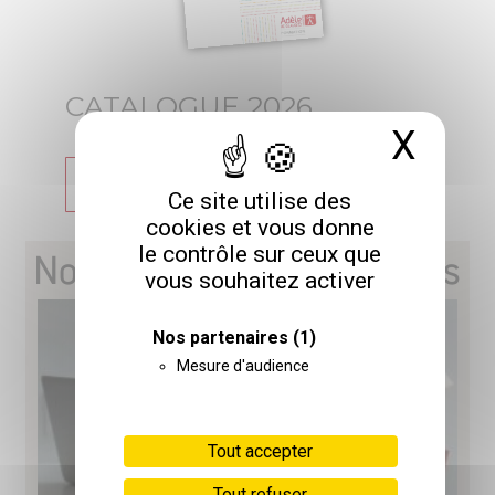
CATALOGUE 2026
X
Masq
TÉLÉCHARGER
Ce site utilise des
cookies et vous donne
le contrôle sur ceux que
Nos prochaines formations
vous souhaitez activer
Nos partenaires
(1)
Mesure d'audience
Tout accepter
Tout refuser