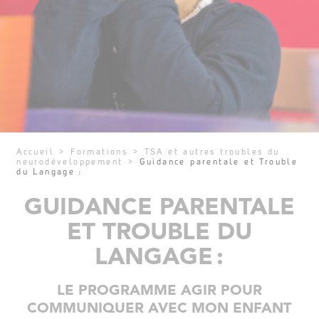
Accueil
>
Formations
>
TSA et autres troubles du
neurodéveloppement
>
Guidance parentale et Trouble
du Langage :
GUIDANCE PARENTALE
ET TROUBLE DU
LANGAGE :
LE PROGRAMME AGIR POUR
COMMUNIQUER AVEC MON ENFANT