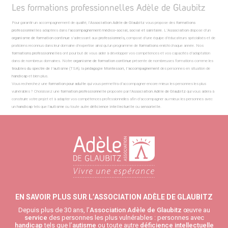
Les formations professionnelles Adèle de Glaubitz
Pour garantir un accompagnement de qualité, l’
Association Adèle de Glaubitz
vous propose des
formations
professionnelles
adaptées dans l’
accompagnement médico-social, social et sanitaire
. L’
Association
dispose d’un
organisme de formation continue
s’adressant aux
professionnels,
composé d’une équipe d’éducateurs spécialisés et de
praticiens reconnus dans leur domaine d’expertise ainsi qu’un programme de
formations
enrichi chaque année. Nos
formations professionnelles
ont pour but de vous aider à développer vos compétences et vos capacités d’adaptation
dans de nombreux domaines. Notre
organisme de formation continue
présente de nombreuses formations comme les
troubles du spectre de l’autisme
(TSA), la
pédagogie Montessori, l’accompagnement
des personnes en situation de
handicap
et bien plus.
Vous recherchez une
formation pour adulte
qui vous permettra d’accompagner encore mieux les personnes les plus
vulnérables ? Choisissez une
formation professionnelle
proposée par l’
Association
Adèle de Glaubitz
qui vous aidera à
construire votre projet et à adapter vos compétences professionnelles afin d’accompagner au mieux les personnes avec
un
handicap
tels que l’
autisme
ou toute autre
déficience intellectuelle
ou
sensorielle
.
EN SAVOIR PLUS SUR L’ASSOCIATION ADÈLE DE GLAUBITZ
Depuis plus de 30 ans, l’
Association Adèle de Glaubitz
œuvre au
service
des personnes les plus vulnérables : personnes avec
handicap
tels que l’
autisme
ou toute autre
déficience intellectuelle