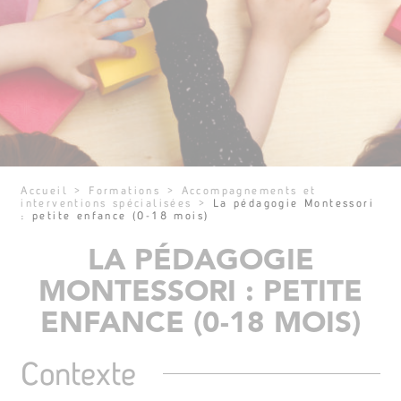
Accueil
>
Formations
>
Accompagnements et
interventions spécialisées
>
La pédagogie Montessori
: petite enfance (0-18 mois)
LA PÉDAGOGIE
MONTESSORI : PETITE
ENFANCE (0-18 MOIS)
Contexte