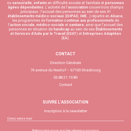
ou
sensorielle
,
enfants
en difficulté sociale et familiale et
personnes
âgées
dépendantes
. L’activité de l’
association
couvre trois champs
principaux : l’accueil des personnes au sein de ses 41
établissements médico-sociaux
(
EHPAD
,
IME
…) répartis en
Alsace
,
les programmes de
formation continue aux professionnels
de
l’
action sociale
,
médico-sociale
et
sanitaire
, ainsi que l’accueil des
personnes en situation de
handicap
au sein de ses
Établissements
et Services d’Aide par le Travail
(
ESAT
) et
Entreprises Adaptées
(
EA
).
CONTACT
Direction Générale
76 avenue du Neuhof – 67100 Strasbourg
03.88.21.19.80
Contact
SUIVRE L’ASSOCIATION
Inscription à la newsletter
Retrouvez-nous sur les réseaux sociaux