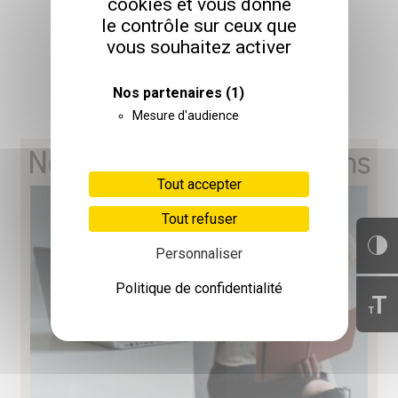
cookies et vous donne
le contrôle sur ceux que
CATALOGUE 2026
vous souhaitez activer
Nos partenaires
(1)
TÉLÉCHARGER
Mesure d'audience
Nos prochaines formations
Tout accepter
Tout refuser
Personnaliser
Politique de confidentialité
T
T