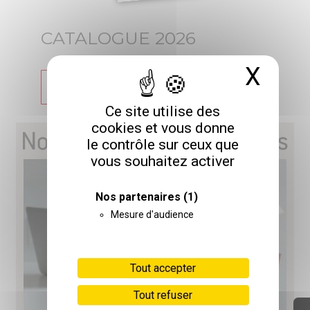
CATALOGUE 2026
X
Masq
TÉLÉCHARGER
Ce site utilise des
cookies et vous donne
Nos prochaines formations
le contrôle sur ceux que
vous souhaitez activer
Nos partenaires
(1)
Mesure d'audience
Tout accepter
Tout refuser