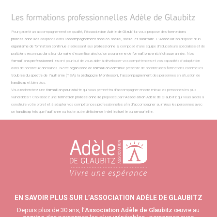
Les formations professionnelles Adèle de Glaubitz
Pour garantir un accompagnement de qualité, l’
Association Adèle de Glaubitz
vous propose des
formations
professionnelles
adaptées dans l’
accompagnement médico-social, social et sanitaire
. L’
Association
dispose d’un
organisme de formation continue
s’adressant aux
professionnels,
composé d’une équipe d’éducateurs spécialisés et de
praticiens reconnus dans leur domaine d’expertise ainsi qu’un programme de
formations
enrichi chaque année. Nos
formations professionnelles
ont pour but de vous aider à développer vos compétences et vos capacités d’adaptation
dans de nombreux domaines. Notre
organisme de formation continue
présente de nombreuses formations comme les
troubles du spectre de l’autisme
(TSA), la
pédagogie Montessori, l’accompagnement
des personnes en situation de
handicap
et bien plus.
Vous recherchez une
formation pour adulte
qui vous permettra d’accompagner encore mieux les personnes les plus
vulnérables ? Choisissez une
formation professionnelle
proposée par l’
Association
Adèle de Glaubitz
qui vous aidera à
construire votre projet et à adapter vos compétences professionnelles afin d’accompagner au mieux les personnes avec
un
handicap
tels que l’
autisme
ou toute autre
déficience intellectuelle
ou
sensorielle
.
EN SAVOIR PLUS SUR L’ASSOCIATION ADÈLE DE GLAUBITZ
Depuis plus de 30 ans, l’
Association Adèle de Glaubitz
œuvre au