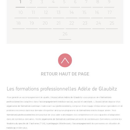
1
2
3
4
5
6
7
8
9
10
11
12
13
14
15
16
17
18
19
20
21
22
23
24
25
26
RETOUR HAUT DE PAGE
Les formations professionnelles Adèle de Glaubitz
Pour garantir un accompagnement de qualité, l’
Association Adèle de Glaubitz
vous propose des
formations
professionnelles
adaptées dans l’
accompagnement médico-social, social et sanitaire
. L’
Association
dispose d’un
organisme de formation continue
s’adressant aux
professionnels,
composé d’une équipe d’éducateurs spécialisés et de
praticiens reconnus dans leur domaine d’expertise ainsi qu’un programme de
formations
enrichi chaque année. Nos
formations professionnelles
ont pour but de vous aider à développer vos compétences et vos capacités d’adaptation
dans de nombreux domaines. Notre
organisme de formation continue
présente de nombreuses formations comme les
troubles du spectre de l’autisme
(TSA), la
pédagogie Montessori, l’accompagnement
des personnes en situation de
handicap
et bien plus.