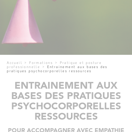
Accueil
>
Formations
>
Pratique et posture
professionnelle
>
Entrainement aux bases des
pratiques psychocorporelles ressources
ENTRAINEMENT AUX
BASES DES PRATIQUES
PSYCHOCORPORELLES
RESSOURCES
POUR ACCOMPAGNER AVEC EMPATHIE