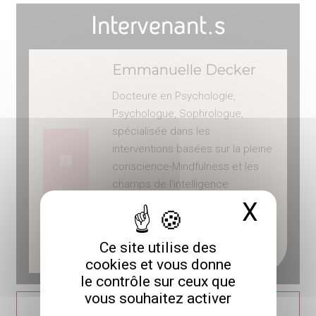
Intervenant.s
Emmanuelle Decker
Docteure en Psychologie,
Psychologue, Sophrologue,
spécialisée dans les
interventions basées sur la pleine
conscience-Mindfulness et les
champs de l’intelligence
émotionnelle, spécialisée en
X
Masq
dynamique des capacités
humaines et conduites de santé
Ce site utilise des
> VISUALISER LE CV
cookies et vous donne
le contrôle sur ceux que
vous souhaitez activer
ACCÉDER À L'ANNUAIRE DES