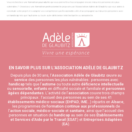
Vous recherchez une
formation pour adulte
qui vous permettra d’accompagner encore mieux les personnes les plus
vulnérables ? Choisissez une
formation professionnelle
proposée par l’
Association
Adèle de Glaubitz
qui vous aidera à
construire votre projet et à adapter vos compétences professionnelles afin d’accompagner au mieux les personnes avec
un
handicap
tels que l’
autisme
ou toute autre
déficience intellectuelle
ou
sensorielle
.
EN SAVOIR PLUS SUR L’ASSOCIATION ADÈLE DE GLAUBITZ
Depuis plus de 30 ans, l’
Association Adèle de Glaubitz
œuvre au
service
des personnes les plus vulnérables : personnes avec
handicap
tels que l’
autisme
ou toute autre
déficience intellectuelle
ou
sensorielle
,
enfants
en difficulté sociale et familiale et
personnes
âgées
dépendantes
. L’activité de l’
association
couvre trois champs
principaux : l’accueil des personnes au sein de ses 41
établissements médico-sociaux
(
EHPAD
,
IME
…) répartis en
Alsace
,
les programmes de
formation continue aux professionnels
de
l’
action sociale
,
médico-sociale
et
sanitaire
, ainsi que l’accueil des
personnes en situation de
handicap
au sein de ses
Établissements
et Services d’Aide par le Travail
(
ESAT
) et
Entreprises Adaptées
(
EA
).