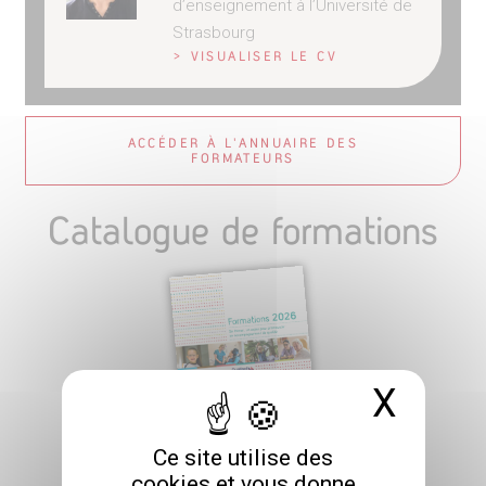
d’enseignement
à
l’Université
de
Strasbourg
> VISUALISER LE CV
ACCÉDER À L'ANNUAIRE DES
FORMATEURS
Catalogue de formations
X
Masq
Ce site utilise des
cookies et vous donne