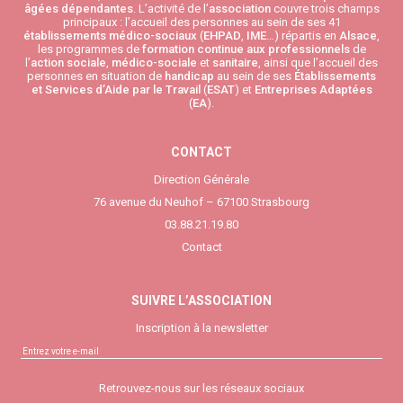
âgées
dépendantes
. L’activité de l’
association
couvre trois champs
principaux : l’accueil des personnes au sein de ses 41
établissements médico-sociaux
(
EHPAD
,
IME
…) répartis en
Alsace
,
les programmes de
formation continue aux professionnels
de
l’
action sociale
,
médico-sociale
et
sanitaire
, ainsi que l’accueil des
personnes en situation de
handicap
au sein de ses
Établissements
et Services d’Aide par le Travail
(
ESAT
) et
Entreprises Adaptées
(
EA
).
CONTACT
Direction Générale
76 avenue du Neuhof – 67100 Strasbourg
03.88.21.19.80
Contact
SUIVRE L’ASSOCIATION
Inscription à la newsletter
Retrouvez-nous sur les réseaux sociaux