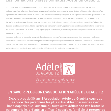
Pour garantir un accompagnement de qualité, l’
Association Adèle de Glaubitz
vous propose des
formations
professionnelles
adaptées dans l’
accompagnement médico-social, social et sanitaire
. L’
Association
dispose d’un
organisme de formation continue
s’adressant aux
professionnels,
composé d’une équipe d’éducateurs spécialisés et de
praticiens reconnus dans leur domaine d’expertise ainsi qu’un programme de
formations
enrichi chaque année. Nos
formations professionnelles
ont pour but de vous aider à développer vos compétences et vos capacités d’adaptation
dans de nombreux domaines. Notre
organisme de formation continue
présente de nombreuses formations comme les
troubles du spectre de l’autisme
(TSA), la
pédagogie Montessori, l’accompagnement
des personnes en situation de
handicap
et bien plus.
Vous recherchez une
formation pour adulte
qui vous permettra d’accompagner encore mieux les personnes les plus
vulnérables ? Choisissez une
formation professionnelle
proposée par l’
Association
Adèle de Glaubitz
qui vous aidera à
construire votre projet et à adapter vos compétences professionnelles afin d’accompagner au mieux les personnes avec
un
handicap
tels que l’
autisme
ou toute autre
déficience intellectuelle
ou
sensorielle
.
EN SAVOIR PLUS SUR L’ASSOCIATION ADÈLE DE GLAUBITZ
Depuis plus de 30 ans, l’
Association Adèle de Glaubitz
œuvre au
service
des personnes les plus vulnérables : personnes avec
handicap
tels que l’
autisme
ou toute autre
déficience intellectuelle
ou
sensorielle
,
enfants
en difficulté sociale et familiale et
personnes