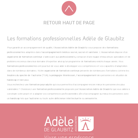
RETOUR HAUT DE PAGE
Les formations professionnelles Adèle de Glaubitz
Pour garantir un accompagnement de qualité, l’
Association Adèle de Glaubitz
vous propose des
formations
professionnelles
adaptées dans l’
accompagnement médico-social, social et sanitaire
. L’
Association
dispose d’un
organisme de formation continue
s’adressant aux
professionnels,
composé d’une équipe d’éducateurs spécialisés et de
praticiens reconnus dans leur domaine d’expertise ainsi qu’un programme de
formations
enrichi chaque année. Nos
formations professionnelles
ont pour but de vous aider à développer vos compétences et vos capacités d’adaptation
dans de nombreux domaines. Notre
organisme de formation continue
présente de nombreuses formations comme les
troubles du spectre de l’autisme
(TSA), la
pédagogie Montessori, l’accompagnement
des personnes en situation de
handicap
et bien plus.
Vous recherchez une
formation pour adulte
qui vous permettra d’accompagner encore mieux les personnes les plus
vulnérables ? Choisissez une
formation professionnelle
proposée par l’
Association
Adèle de Glaubitz
qui vous aidera à
construire votre projet et à adapter vos compétences professionnelles afin d’accompagner au mieux les personnes avec
un
handicap
tels que l’
autisme
ou toute autre
déficience intellectuelle
ou
sensorielle
.