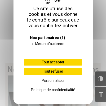
Ce site utilise des
cookies et vous donne
le contrôle sur ceux que
vous souhaitez activer
CATALOGUE 2026
Nos partenaires
(1)
Mesure d'audience
TÉLÉCHARGER
Tout accepter
Nos prochaines formations
Tout refuser
Personnaliser
Politique de confidentialité
T
T