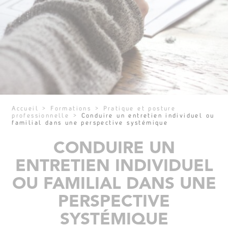
Accueil
>
Formations
>
Pratique et posture
professionnelle
>
Conduire un entretien individuel ou
familial dans une perspective systémique
CONDUIRE UN
ENTRETIEN INDIVIDUEL
OU FAMILIAL DANS UNE
PERSPECTIVE
SYSTÉMIQUE