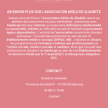
EN SAVOIR PLUS SUR L’ASSOCIATION ADÈLE DE GLAUBITZ
Depuis plus de 30 ans, l’
Association Adèle de Glaubitz
œuvre au
service
des personnes les plus vulnérables : personnes avec
handicap
tels que l’
autisme
ou toute autre
déficience intellectuelle
ou
sensorielle
,
enfants
en difficulté sociale et familiale et
personnes
âgées
dépendantes
. L’activité de l’
association
couvre trois champs
principaux : l’accueil des personnes au sein de ses 41
établissements médico-sociaux
(
EHPAD
,
IME
…) répartis en
Alsace
,
les programmes de
formation continue aux professionnels
de
l’
action sociale
,
médico-sociale
et
sanitaire
, ainsi que l’accueil des
personnes en situation de
handicap
au sein de ses
Établissements
et Services d’Aide par le Travail
(
ESAT
) et
Entreprises Adaptées
(
EA
).
CONTACT
Direction Générale
76 avenue du Neuhof – 67100 Strasbourg
03.88.21.19.80
Contact