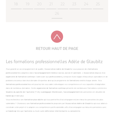
18
19
20
21
22
23
24
25
26
RETOUR HAUT DE PAGE
Les formations professionnelles Adèle de Glaubitz
Pour garantir un accompagnement de qualité, l’
Association Adèle de Glaubitz
vous propose des
formations
professionnelles
adaptées dans l’
accompagnement médico-social, social et sanitaire
. L’
Association
dispose d’un
organisme de formation continue
s’adressant aux
professionnels,
composé d’une équipe d’éducateurs spécialisés et de
praticiens reconnus dans leur domaine d’expertise ainsi qu’un programme de
formations
enrichi chaque année. Nos
formations professionnelles
ont pour but de vous aider à développer vos compétences et vos capacités d’adaptation
dans de nombreux domaines. Notre
organisme de formation continue
présente de nombreuses formations comme les
troubles du spectre de l’autisme
(TSA), la
pédagogie Montessori, l’accompagnement
des personnes en situation de
handicap
et bien plus.
Vous recherchez une
formation pour adulte
qui vous permettra d’accompagner encore mieux les personnes les plus
vulnérables ? Choisissez une
formation professionnelle
proposée par l’
Association
Adèle de Glaubitz
qui vous aidera à
construire votre projet et à adapter vos compétences professionnelles afin d’accompagner au mieux les personnes avec
un
handicap
tels que l’
autisme
ou toute autre
déficience intellectuelle
ou
sensorielle
.