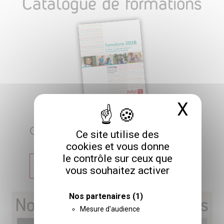
Catalogue de formations
X
Masq
CATALOGUE 2026
Ce site utilise des
cookies et vous donne
le contrôle sur ceux que
TÉLÉCHARGER
vous souhaitez activer
Nos partenaires
(1)
Nos prochaines formations
Mesure d'audience