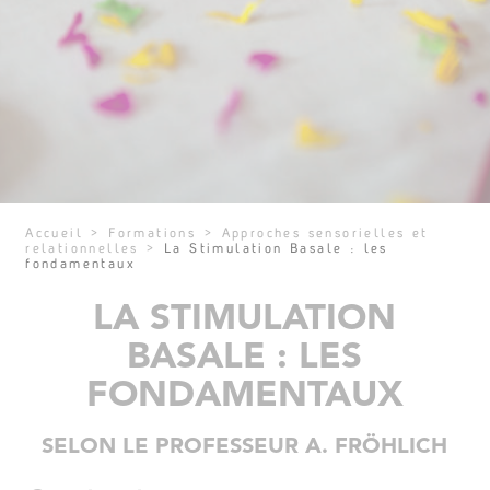
Accueil
>
Formations
>
Approches sensorielles et
relationnelles
>
La Stimulation Basale : les
fondamentaux
LA STIMULATION
BASALE : LES
FONDAMENTAUX
SELON LE PROFESSEUR A. FRÖHLICH