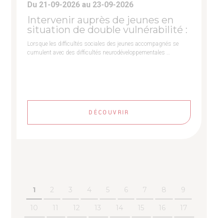
Du 21-09-2026 au 23-09-2026
Intervenir auprès de jeunes en
situation de double vulnérabilité :
Lorsque les difficultés sociales des jeunes accompagnés se
cumulent avec des difficultés neurodéveloppementales …
DÉCOUVRIR
1
2
3
4
5
6
7
8
9
10
11
12
13
14
15
16
17