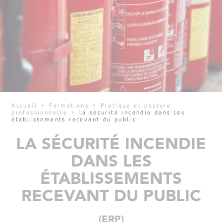
Accueil
>
Formations
>
Pratique et posture
professionnelle
>
la sécurité incendie dans les
établissements recevant du public
LA SÉCURITÉ INCENDIE
DANS LES
ÉTABLISSEMENTS
RECEVANT DU PUBLIC
(ERP)