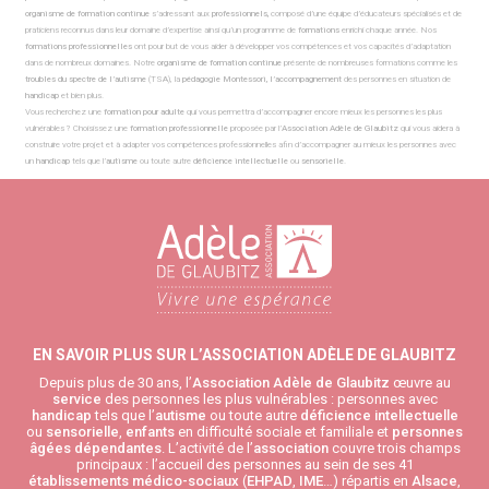
organisme de formation continue
s’adressant aux
professionnels,
composé d’une équipe d’éducateurs spécialisés et de
praticiens reconnus dans leur domaine d’expertise ainsi qu’un programme de
formations
enrichi chaque année. Nos
formations professionnelles
ont pour but de vous aider à développer vos compétences et vos capacités d’adaptation
dans de nombreux domaines. Notre
organisme de formation continue
présente de nombreuses formations comme les
troubles du spectre de l’autisme
(TSA), la
pédagogie Montessori, l’accompagnement
des personnes en situation de
handicap
et bien plus.
Vous recherchez une
formation pour adulte
qui vous permettra d’accompagner encore mieux les personnes les plus
vulnérables ? Choisissez une
formation professionnelle
proposée par l’
Association
Adèle de Glaubitz
qui vous aidera à
construire votre projet et à adapter vos compétences professionnelles afin d’accompagner au mieux les personnes avec
un
handicap
tels que l’
autisme
ou toute autre
déficience intellectuelle
ou
sensorielle
.
EN SAVOIR PLUS SUR L’ASSOCIATION ADÈLE DE GLAUBITZ
Depuis plus de 30 ans, l’
Association Adèle de Glaubitz
œuvre au
service
des personnes les plus vulnérables : personnes avec
handicap
tels que l’
autisme
ou toute autre
déficience intellectuelle
ou
sensorielle
,
enfants
en difficulté sociale et familiale et
personnes
âgées
dépendantes
. L’activité de l’
association
couvre trois champs
principaux : l’accueil des personnes au sein de ses 41
établissements médico-sociaux
(
EHPAD
,
IME
…) répartis en
Alsace
,