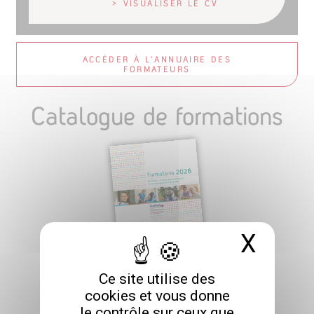
> VISUALISER LE CV
ACCÉDER À L'ANNUAIRE DES
FORMATEURS
Catalogue de formations
X
Masq
Ce site utilise des
CATALOGUE 2026
cookies et vous donne
le contrôle sur ceux que