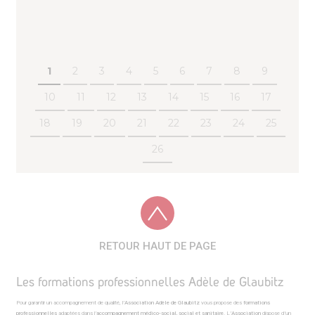
1
2
3
4
5
6
7
8
9
10
11
12
13
14
15
16
17
18
19
20
21
22
23
24
25
26
RETOUR HAUT DE PAGE
Les formations professionnelles Adèle de Glaubitz
Pour garantir un accompagnement de qualité, l’
Association Adèle de Glaubitz
vous propose des
formations
professionnelles
adaptées dans l’
accompagnement médico-social, social et sanitaire
. L’
Association
dispose d’un