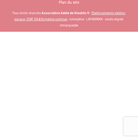
Plan du site
Tous droits réservés
Association Adèle de Glaubitz
© -
Établissements médico-
sociaux, ESAT, EA & formation continue
- conception :
LAFABRIKK - studio digital
remarquable