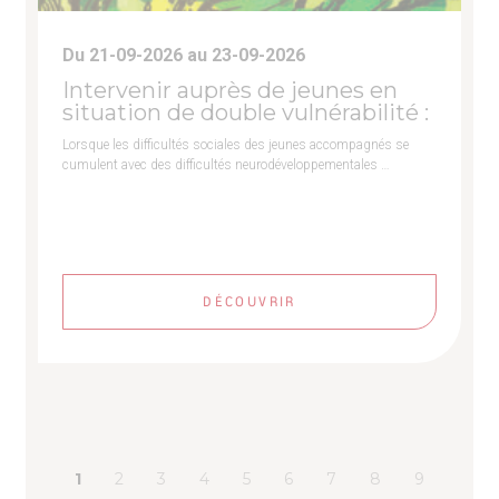
Du 21-09-2026 au 23-09-2026
Intervenir auprès de jeunes en
situation de double vulnérabilité :
Lorsque les difficultés sociales des jeunes accompagnés se
cumulent avec des difficultés neurodéveloppementales …
DÉCOUVRIR
1
2
3
4
5
6
7
8
9