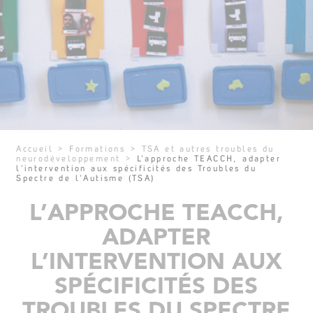
Accueil
>
Formations
>
TSA et autres troubles du
neurodéveloppement
>
L’approche TEACCH, adapter
l’intervention aux spécificités des Troubles du
Spectre de l’Autisme (TSA)
L’APPROCHE TEACCH,
ADAPTER
L’INTERVENTION AUX
SPÉCIFICITÉS DES
TROUBLES DU SPECTRE