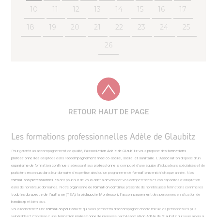
10
11
12
13
14
15
16
17
18
19
20
21
22
23
24
25
26
RETOUR HAUT DE PAGE
Les formations professionnelles Adèle de Glaubitz
Pour garantir un accompagnement de qualité, l’
Association Adèle de Glaubitz
vous propose des
formations
professionnelles
adaptées dans l’
accompagnement médico-social, social et sanitaire
. L’
Association
dispose d’un
organisme de formation continue
s’adressant aux
professionnels,
composé d’une équipe d’éducateurs spécialisés et de
praticiens reconnus dans leur domaine d’expertise ainsi qu’un programme de
formations
enrichi chaque année. Nos
formations professionnelles
ont pour but de vous aider à développer vos compétences et vos capacités d’adaptation
dans de nombreux domaines. Notre
organisme de formation continue
présente de nombreuses formations comme les
troubles du spectre de l’autisme
(TSA), la
pédagogie Montessori, l’accompagnement
des personnes en situation de
handicap
et bien plus.
Vous recherchez une
formation pour adulte
qui vous permettra d’accompagner encore mieux les personnes les plus
vulnérables ? Choisissez une
formation professionnelle
proposée par l’
Association
Adèle de Glaubitz
qui vous aidera à