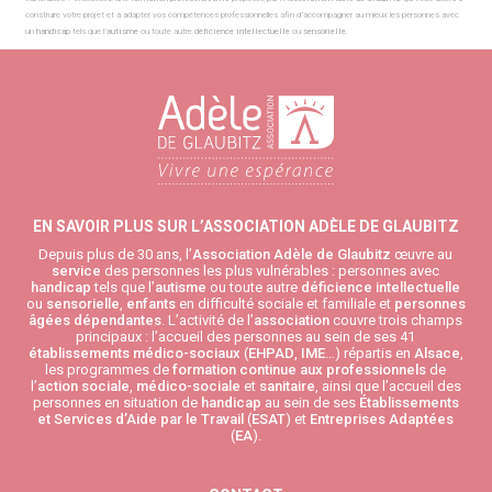
construire votre projet et à adapter vos compétences professionnelles afin d’accompagner au mieux les personnes avec
un
handicap
tels que l’
autisme
ou toute autre
déficience intellectuelle
ou
sensorielle
.
EN SAVOIR PLUS SUR L’ASSOCIATION ADÈLE DE GLAUBITZ
Depuis plus de 30 ans, l’
Association Adèle de Glaubitz
œuvre au
service
des personnes les plus vulnérables : personnes avec
handicap
tels que l’
autisme
ou toute autre
déficience intellectuelle
ou
sensorielle
,
enfants
en difficulté sociale et familiale et
personnes
âgées
dépendantes
. L’activité de l’
association
couvre trois champs
principaux : l’accueil des personnes au sein de ses 41
établissements médico-sociaux
(
EHPAD
,
IME
…) répartis en
Alsace
,
les programmes de
formation continue aux professionnels
de
l’
action sociale
,
médico-sociale
et
sanitaire
, ainsi que l’accueil des
personnes en situation de
handicap
au sein de ses
Établissements
et Services d’Aide par le Travail
(
ESAT
) et
Entreprises Adaptées
(
EA
).