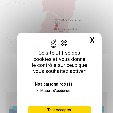
(2) ESAT-EA Saint-André
Colmar
Institut Saint-Joseph
Colmar
X
Masq
(1) ESAT-EA Saint-André
Cernay
Ce site utilise des
SAVS Adèle de Glaubitz
Cernay
Institut Saint-André
cookies et vous donne
Cernay
le contrôle sur ceux que
vous souhaitez activer
Nos partenaires
(1)
Mesure d'audience
Formations
Tout accepter