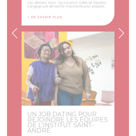
Ces derniers mois, l’association Adèle de Glaubitz
a engagé une démarche importante pour préparer...
> EN SAVOIR PLUS
UN JOB DATING POUR
REJOINDRE LES ÉQUIPES
DE L’INSTITUT SAINT-
ANDRÉ