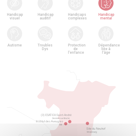
Handicap
Handicap
Handicaps
Handicap
visuel
auditif
complexes
mental
Autisme
Troubles
Protection
Dépendance
Dys
de
liée à
l'enfance
l'âge
(3) ESAT-EA Saint-André
Dinsheim-sur-Bruche
Institut des Aveugles
Still
Site du Neuhof
Strasbourg