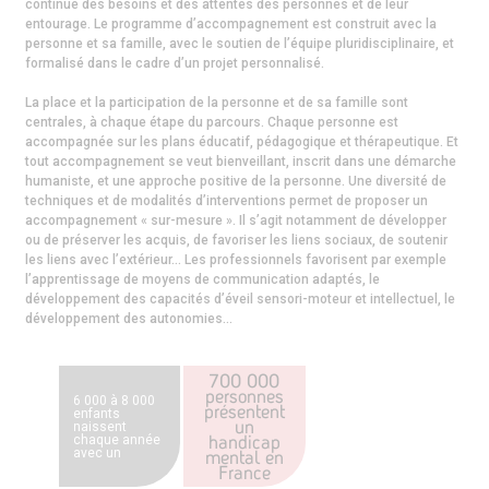
continue des besoins et des attentes des personnes et de leur
entourage. Le programme d’accompagnement est construit avec la
personne et sa famille, avec le soutien de l’équipe pluridisciplinaire, et
formalisé dans le cadre d’un projet personnalisé.
La place et la participation de la personne et de sa famille sont
centrales, à chaque étape du parcours. Chaque personne est
accompagnée sur les plans éducatif, pédagogique et thérapeutique. Et
tout accompagnement se veut bienveillant, inscrit dans une démarche
humaniste, et une approche positive de la personne. Une diversité de
techniques et de modalités d’interventions permet de proposer un
accompagnement « sur-mesure ». Il s’agit notamment de développer
ou de préserver les acquis, de favoriser les liens sociaux, de soutenir
les liens avec l’extérieur… Les professionnels favorisent par exemple
l’apprentissage de moyens de communication adaptés, le
développement des capacités d’éveil sensori-moteur et intellectuel, le
développement des autonomies…
700 000
personnes
6 000 à 8 000
présentent
enfants
un
naissent
handicap
chaque année
avec un
mental en
handicap
France
mental en