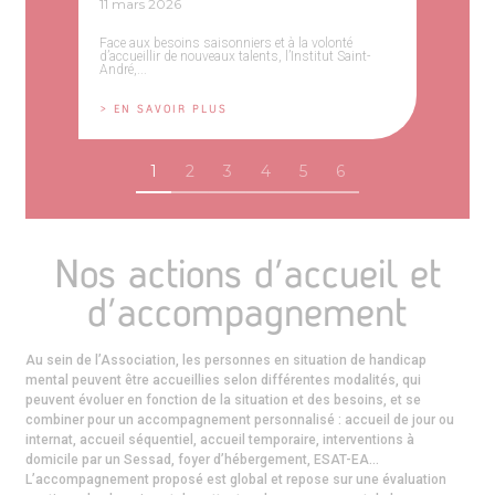
11 mars 2026
Face aux besoins saisonniers et à la volonté
d’accueillir de nouveaux talents, l’Institut Saint-
André,...
> EN SAVOIR PLUS
1
2
3
4
5
6
Nos actions d’accueil et
d’accompagnement
Au sein de l’Association, les personnes en situation de handicap
mental peuvent être accueillies selon différentes modalités, qui
peuvent évoluer en fonction de la situation et des besoins, et se
combiner pour un accompagnement personnalisé : accueil de jour ou
internat, accueil séquentiel, accueil temporaire, interventions à
domicile par un Sessad, foyer d’hébergement, ESAT-EA…
L’accompagnement proposé est global et repose sur une évaluation