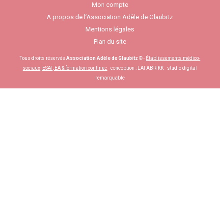
Mon compte
A propos de l’Association Adèle de Glaubitz
Mentions légales
Plan du site
Tous droits réservés
Association Adèle de Glaubitz
© -
Établissements médico-
sociaux, ESAT, EA & formation continue
- conception :
LAFABRIKK - studio digital
remarquable